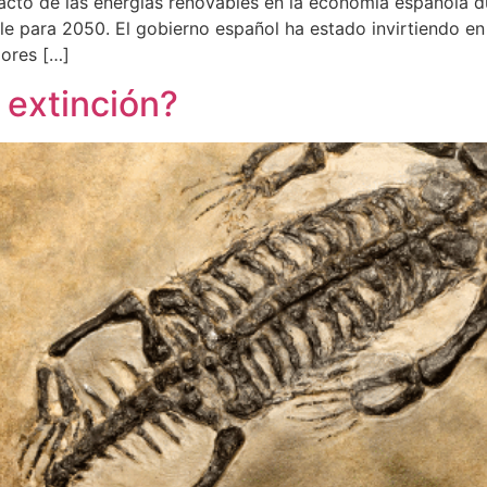
acto de las energías renovables en la economía española du
le para 2050. El gobierno español ha estado invirtiendo en
ores […]
 extinción?